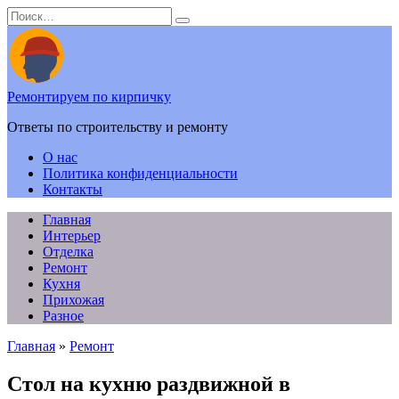
Перейти
Search
к
for:
содержанию
Ремонтируем по кирпичку
Ответы по строительству и ремонту
О нас
Политика конфиденциальности
Контакты
Главная
Интерьер
Отделка
Ремонт
Кухня
Прихожая
Разное
Главная
»
Ремонт
Стол на кухню раздвижной в