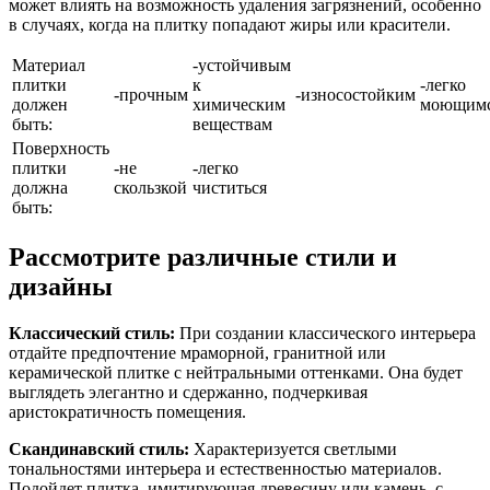
может влиять на возможность удаления загрязнений, особенно
в случаях, когда на плитку попадают жиры или красители.
Материал
-устойчивым
плитки
к
-легко
-прочным
-износостойким
должен
химическим
моющим
быть:
веществам
Поверхность
плитки
-не
-легко
должна
скользкой
чиститься
быть:
Рассмотрите различные стили и
дизайны
Классический стиль:
При создании классического интерьера
отдайте предпочтение мраморной, гранитной или
керамической плитке с нейтральными оттенками. Она будет
выглядеть элегантно и сдержанно, подчеркивая
аристократичность помещения.
Скандинавский стиль:
Характеризуется светлыми
тональностями интерьера и естественностью материалов.
Подойдет плитка, имитирующая древесину или камень, с