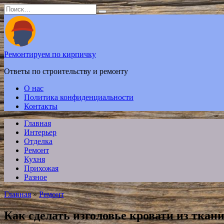
Перейти
Search
к
for:
содержанию
Ремонтируем по кирпичку
Ответы по строительству и ремонту
О нас
Политика конфиденциальности
Контакты
Главная
Интерьер
Отделка
Ремонт
Кухня
Прихожая
Разное
Главная
»
Ремонт
Как сделать изголовье кровати из ткан