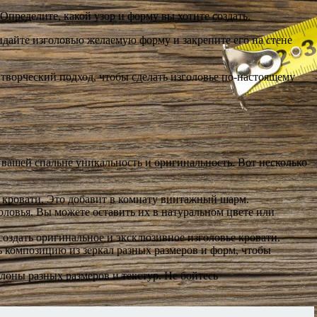
Определите, какой узор и форму вы хотите создать.
идайте изголовью желаемую форму и закрепите его на стене
творческий подход, чтобы сделать изголовье по-настоящему
вашей спальне уникальность и оригинальность. Вот несколько
и кровати. Это добавит в комнату винтажный шарм.
головья. Вы можете оставить их в натуральном цвете или
создать оригинальное и эксклюзивное изголовье кровати.
ь композицию из зеркал разных размеров и форм, чтобы
оны разных размеров и текстур. Не бойтесь