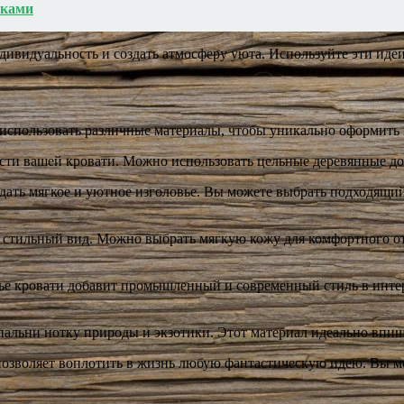
уками
ивидуальность и создать атмосферу уюта. Используйте эти идеи
спользовать различные материалы, чтобы уникально оформить и
сти вашей кровати. Можно использовать цельные деревянные до
ать мягкое и уютное изголовье. Вы можете выбрать подходящий 
 стильный вид. Можно выбрать мягкую кожу для комфортного о
ье кровати добавит промышленный и современный стиль в интер
альни нотку природы и экзотики. Этот материал идеально впише
позволяет воплотить в жизнь любую фантастическую идею. Вы м