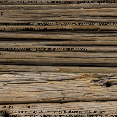
 сможете создать уникальное изголовье кровати, которое будет 
нс
пулярным в дизайне интерьера. Как сделать изголовье кровати,
иле прованс своими руками.
стоятельно созданная рама из деревянных досок)
м
вав ее поверхность.
местите над ней раму. Отрежьте кусок обоев или ткани немного 
панели рамы. Регулярно натягивайте материал и закрепляйте сте