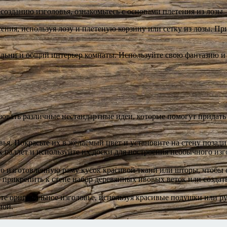
озданию изголовья, ознакомьтесь с основами плетения из лозы. 
ния, используя лозу и плетеную корзину или сетку из лозы. Пр
альни и общий интерьер комнаты. Используйте свою фантазию и 
овать различные нестандартные идеи, которые помогут придать 
вья. Покрасьте их в желаемый цвет и установите на стену позад
ых паллет и используйте их доски для построения необычного из
но изготовленную раму кусок красивой ткани или шторы, чтобы 
прикрепить к стене набор деревянных ивовых веток или создат
е оригинальное изголовье, используя красивые подушки или рул
мой.