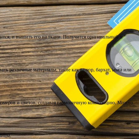
ится, и вышить его на ткани. Получится оригинальный и
ать различные материалы, такие как велюр, бархат, кожа или
размеров и цветов, создавая гармоничную композицию. Можно
ницы.