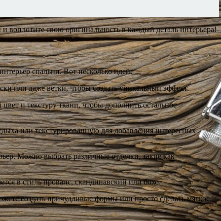
 и воплотите свою оригинальность в каждый деталь интерьера!
нтерьер спальни. Вот несколько идей:
ски или даже ветки, чтобы создать уникальный эффект.
цвет и текстуру ткани, чтобы дополнить остальное
тдыха или текстурированную для добавления интересных
ьер. Можно выбрать различные отделки, такие как
тся в стиль прованс, скандинавский или бохо.
ожете создать причудливые формы или просто сделать мягкое