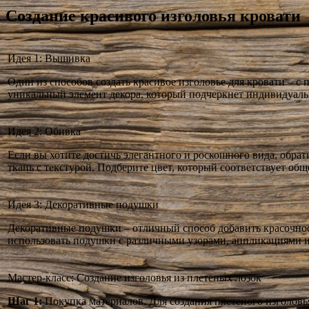
Создание красивого изголовья кровати
Идея 1: Вышивка
Один из способов создать красивое изголовье для кровати – 
уникальный элемент декора, который подчеркнет индивидуаль
Идея 2: Обивка
Если вы хотите достичь элегантного и роскошного вида, обрат
ткань с текстурой. Подберите цвет, который соответствует об
Идея 3: Декоративные подушки
Декоративные подушки – отличный способ добавить красочнос
использовать подушки с различными узорами, аппликациями 
Мастер-класс: Создание изголовья из плетеных лозок
Шаг 1:
Покупка материалов. Для создания плетеного изголовья