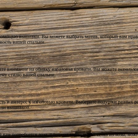
с помощью вышивки. Вы можете выбрать мотив, который вам нрав
ность вашей спальни.
ите внимание на обивку изголовья кровати. Вы можете использов
щему стилю вашей спальни.
ть и интерес к изголовью кровати. Выберите подушки разных 
или вышивкой.
 вам потребуется лоза, плетеная корзина или сетка из лозы, нож