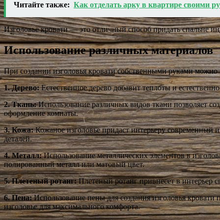
Читайте также:
Как отделать арку в квартире своими р
Изголовье кровати — это отличный способ придать спальне инд
Использование различных материалов
При создании изголовья кровати собственными руками можно и
1. Дерево:
Естественное дерево добавит теплоты и естественно
2. Ткань:
Использование различных видов ткани позволяет созд
оформление комнаты.
3. Кожа:
Кожаное изголовье придаст интерьеру современный и
деталей.
4. Металл:
Использование металлических элементов в изголов
полированный металл или матовый цвет.
5. Плетеный ротанг:
Плетеный ротанг привнесет в интерьер сп
6. Пена:
Использование пены для создания изголовья кровати 
изголовье для максимального комфорта.