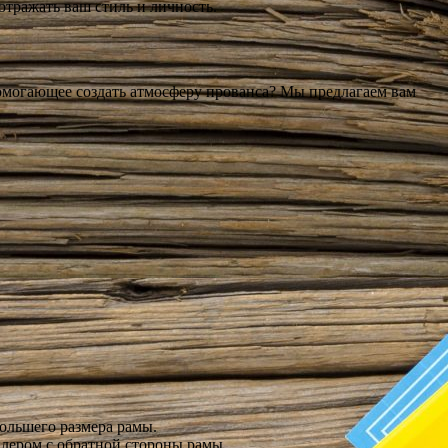
отражать ваш стиль и личность.
 помогающее создать атмосферу прованса? Мы предлагаем вам
большего размера рамы.
плером с обратной стороны рамы.