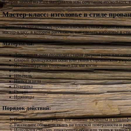
Выбрав любой из этих материалов или сочетание нескольких, вы
Мастер-класс: изголовье в стиле прова
Простота и элегантность провансальского стиля делают его по
мастер-класс, в котором расскажем, как сделать изголовье в ст
Материалы:
Деревянная рама (подходит старая дверная рама или само
Старый французский обои или ткань с прованским узоро
Пенополиуретан (подушка) для мягкости
Степлер
Шпатель
Нитки и игла
Отвертка
Гвозди
Ножницы
Порядок действий:
Подготовьте раму, убрав все лишние элементы и отшлифо
Расстелите обои или ткань на плоской поверхности и раз
Используя степлер, прикрепите обои или ткань к задней 