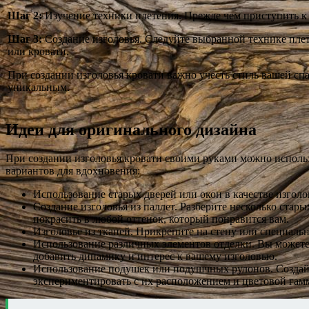
Шаг 2:
Изучение техники плетения. Прежде чем приступить к с
Шаг 3:
Создание изголовья. Следуйте выбранной технике плете
или кровати.
При создании изголовья кровати важно учесть стиль вашей сп
уникальным.
Идеи для оригинального дизайна
При создании изголовья кровати своими руками можно использ
вариантов для вдохновения:
Использование старых дверей или окон в качестве изголо
Создание изголовья из паллет. Разберите несколько стар
покрасить в любой оттенок, который понравится вам.
Изголовье из тканей. Прикрепите на стену или специаль
Использование различных элементов отделки. Вы можете 
добавить динамику и интерес к вашему изголовью.
Использование подушек или подушчных рулонов. Создайт
экспериментировать с их расположением и цветовой гам