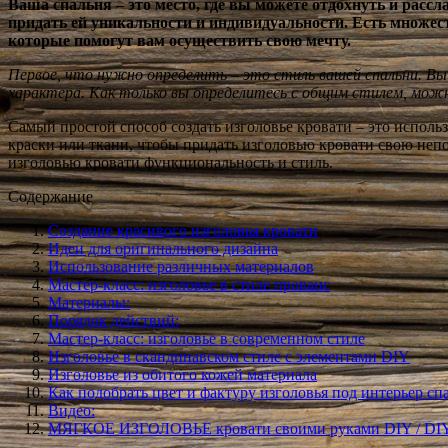
Ваша спальня – это место, где вы можете отдохнуть и расс
придать ей уникальности и индивидуальности. Есть множест
которые помогут вам осуществить свою мечту.
Первое, что нужно определить – это стиль вашей спальни. В
характера. Как только вы определитесь с общим стилем, можн
Самый простой способ создать изголовье кровати – это исполь
краски или ткани, чтобы придать изголовью кровати свою неп
изголовью кровати функциональность и стиль.
Содержание
Создание красивого изголовья кровати
Идеи для оригинального дизайна
Использование различных материалов
Мастер-класс: изголовье в стиле прованс
Материалы:
Порядок действий:
Мастер-класс: изголовье в современном стиле
Изголовье в скандинавском стиле с элементами DIY
Изголовье из обитого кожей материала
Как подобрать цвет и фактуру изголовья под интерьер сп
Видео:
МЯГКОЕ ИЗГОЛОВЬЕ кровати своими руками DIY / DIY s