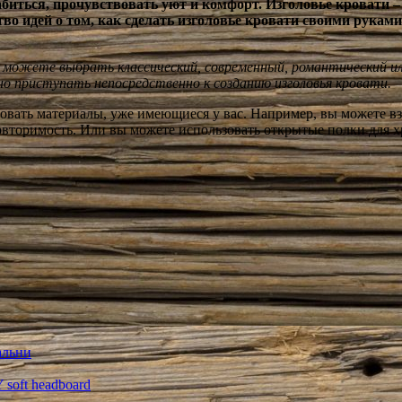
лабиться, прочувствовать уют и комфорт. Изголовье кровати 
во идей о том, как сделать изголовье кровати своими руками
ы можете выбрать классический, современный, романтический ил
о приступать непосредственно к созданию изголовья кровати.
зовать материалы, уже имеющиеся у вас. Например, вы можете в
овторимость. Или вы можете использовать открытые полки для 
альни
oft headboard