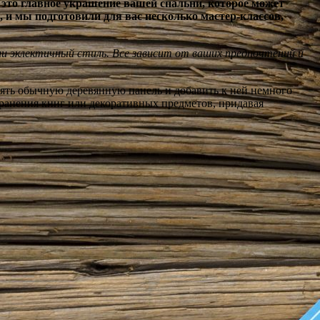
– это главное украшение вашей спальни, которое может
, и мы подготовили для вас несколько мастер-классов,
и эклектичный стиль. Все зависит от ваших предпочтений и
зять обычную деревянную панель и добавить к ней немного
хранения книг или декоративных предметов, придавая