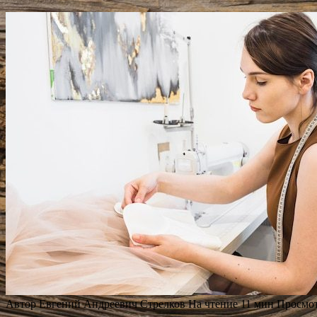
Автор
Евгений Андреевич Стрелков
На чтение
11 мин
Просмо