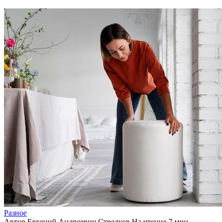
Разное
Автор
Евгений Андреевич Стрелков
На чтение
7 мин